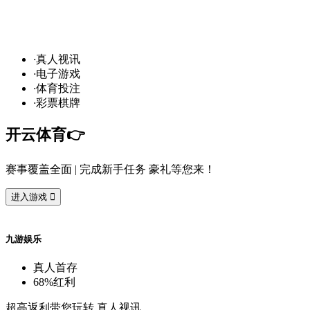
发
财
通
道
，球
场
争
霸
！开
云
10
万
奖
金
·
真
人
视
讯
·
电
子
游
戏
·
体
育
投
注
·
彩
票
棋
牌
开
云
体
育
👉️
赛
事
覆
盖
全
面
| 完
成
新
手
任
务
豪
礼
等
您
来
！
进
入
游
戏

九
游
娱
乐
真
人
首
存
68%
红
利
超
高
返
利
带
您
玩
转
真
人
视
讯